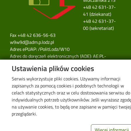
Wólczańska 213
+48 42 631-37-
41 (dziekanat)
+48 42 631-37-
00 (sekretariat)
Fax +48 42 636-56-63
w9w9d@adm.p.lodz.pl
Adres ePUAP: /PolitLodz/W10
Adres do doręczeń elektronicznych (ADE): AE:PL-
77859-99877-ERVVB-29
Ustawienia plików cookies
© 2026
Politechnika Łódzka
Serwis wykorzystuje pliki cookies. Używamy informacji
zapisanych za pomocą cookies i podobnych technologii w
celach statystycznych oraz w celu dostosowania serwisu do
indywidualnych potrzeb użytkowników. Jeśli wyrażasz zgod
na używanie cookies, to będą one zapisane w pamięci twoje
przeglądarki.
Więcej informacji