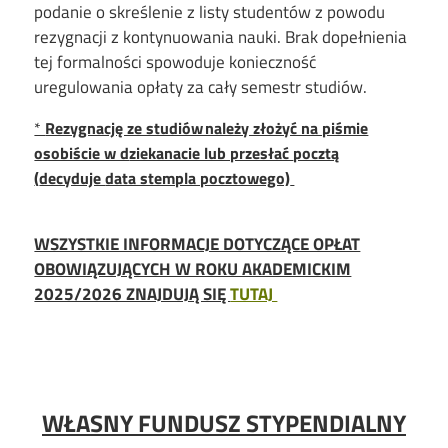
podanie o skreślenie z listy studentów z powodu
rezygnacji z kontynuowania nauki. Brak dopełnienia
tej formalności spowoduje konieczność
uregulowania opłaty za cały semestr studiów.
*
Rezygnację ze studiów należy złożyć na piśmie
osobiście w d
ziekanacie lub przesłać
pocztą
(
decyduje
data stempla pocztowego)
WSZYSTKIE INFORMACJE DOTYCZĄCE OPŁAT
OBOWIĄZUJĄCYCH W ROKU AKADEMICKIM
2025/2026 ZNAJDUJĄ SIĘ
TUTAJ
WŁASNY FUNDUSZ STYPENDIALNY