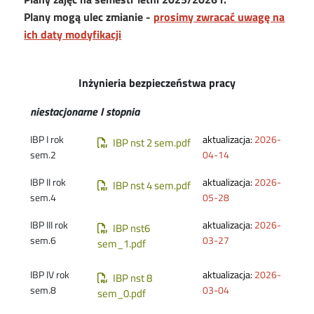
Plany mogą ulec zmianie -
prosimy zwracać uwagę na
ich daty modyfikacji
Inżynieria bezpieczeństwa pracy
niestacjonarne I stopnia
Document
IBP I rok
aktualizacja:
2026-
IBP nst 2 sem.pdf
sem.2
04-14
Document
IBP II rok
aktualizacja:
2026-
IBP nst 4 sem.pdf
sem.4
05-28
Document
IBP III rok
aktualizacja:
2026-
IBP nst6
sem.6
03-27
sem_1.pdf
Document
IBP IV rok
aktualizacja:
2026-
IBP nst 8
sem.8
03-04
sem_0.pdf