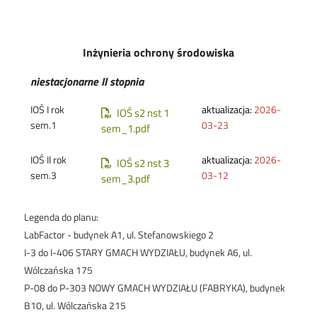
Inżynieria ochrony środowiska
niestacjonarne II stopnia
Document
IOŚ I rok
aktualizacja:
2026-
IOŚ s2 nst 1
sem.1
03-23
sem_1.pdf
Document
IOŚ II rok
aktualizacja:
2026-
IOŚ s2 nst 3
sem.3
03-12
sem_3.pdf
Legenda do planu:
LabFactor - budynek A1, ul. Stefanowskiego 2
I-3 do I-406 STARY GMACH WYDZIAŁU, budynek A6, ul.
Wólczańska 175
P-08 do P-303 NOWY GMACH WYDZIAŁU (FABRYKA), budynek
B10, ul. Wólczańska 215