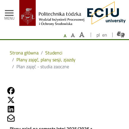
- Strona główna
Przejdź do treści
menu
MENU
pl
en
Strona główna
Studenci
Plany zajęć, plany sesji, zjazdy
Plan zajęć - studia zaoczne
Share on Fb
Share on Twitter
Share on Linkedin
Share on Mailto
Plany zajęć na semestr letni 2025/2026 r.