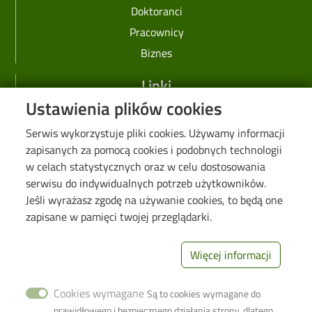
Doktoranci
Pracownicy
Biznes
Linki
Ustawienia plików cookies
Web Dziekanat
Serwis wykorzystuje pliki cookies. Używamy informacji
Biblioteka PŁ
zapisanych za pomocą cookies i podobnych technologii
Galeria "Krótko i węzłowato"
w celach statystycznych oraz w celu dostosowania
Seminarium "Problemy Ochrony Środowiska"
serwisu do indywidualnych potrzeb użytkowników.
Jeśli wyrażasz zgodę na używanie cookies, to będą one
Deklaracja dostępności cyfrowej
zapisane w pamięci twojej przeglądarki.
Polityka prywatności
Więcej informacji
Image
Wydział Inżynierii
Procesowej i
Cookies wymagane
Ochrony
Są to cookies wymagane do
Środowiska
prawidłowego i bezpiecznego działania strony, dlatego