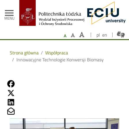
- Strona główna
Przejdź do treści
menu
MENU
pl
en
Strona główna
Współpraca
Innowacyjne Technologie Konwersji Biomasy
Share on Fb
Share on Twitter
Share on Linkedin
Share on Mailto
Image