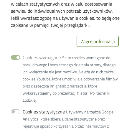
Galeria "Krótko i węzłowato"
w celach statystycznych oraz w celu dostosowania
Seminarium "Problemy Ochrony Środowiska"
serwisu do indywidualnych potrzeb użytkowników.
Jeśli wyrażasz zgodę na używanie cookies, to będą one
Deklaracja dostępności cyfrowej
zapisane w pamięci twojej przeglądarki.
Polityka prywatności
Więcej informacji
Image
Wydział Inżynierii
Procesowej i
Cookies wymagane
Ochrony
Są to cookies wymagane do
Środowiska
prawidłowego i bezpiecznego działania strony, dlatego
93-005 Łódź ul.
ich wyłączenie nie jest możliwe. Należą do nich także
Wólczańska 213
cookies Youtube, które umożliwiają odtwarzanie filmów
+48 42 631-37-
oraz ciasteczka Knightlab z narzędzia, które
41 (dziekanat)
wykorzystujemy do prezentacji historii Politechniki
+48 42 631-37-
Łódzkiej.
00 (sekretariat)
Cookies statystyczne
Używamy narzędzia Google
Fax +48 42 636-56-63
Analytics, które zbieraja dane statystyczne oraz
w9w9d@adm.p.lodz.pl
rejestruje sposób korzystania przez internautów z
Adres ePUAP: /PolitLodz/W10