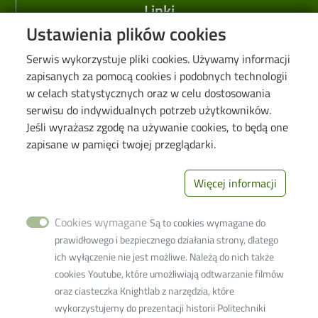
Linki
Ustawienia plików cookies
Web Dziekanat
Serwis wykorzystuje pliki cookies. Używamy informacji
Biblioteka PŁ
zapisanych za pomocą cookies i podobnych technologii
Galeria "Krótko i węzłowato"
w celach statystycznych oraz w celu dostosowania
Seminarium "Problemy Ochrony Środowiska"
serwisu do indywidualnych potrzeb użytkowników.
Jeśli wyrażasz zgodę na używanie cookies, to będą one
Deklaracja dostępności cyfrowej
zapisane w pamięci twojej przeglądarki.
Polityka prywatności
Więcej informacji
Image
Wydział Inżynierii
Procesowej i
Cookies wymagane
Ochrony
Są to cookies wymagane do
Środowiska
prawidłowego i bezpiecznego działania strony, dlatego
93-005 Łódź ul.
ich wyłączenie nie jest możliwe. Należą do nich także
Wólczańska 213
cookies Youtube, które umożliwiają odtwarzanie filmów
+48 42 631-37-
oraz ciasteczka Knightlab z narzędzia, które
41 (dziekanat)
wykorzystujemy do prezentacji historii Politechniki