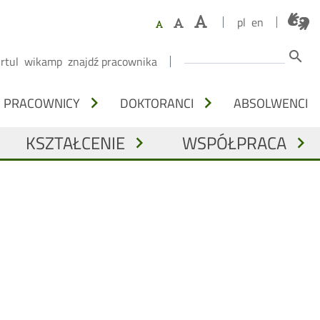
pl
en
Szukaj
search
irtul
wikamp
znajdź pracownika
Y
chevron_right
chevron_right
PRACOWNICY
DOKTORANCI
ABSOLWENCI
KSZTAŁCENIE
WSPÓŁPRACA
chevron_right
chevron_right