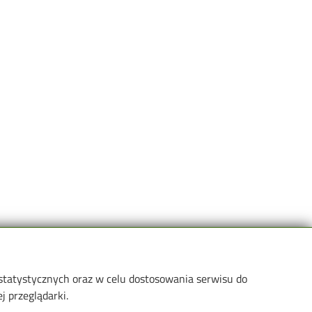
 statystycznych oraz w celu dostosowania serwisu do
Informacje dla
Linki
 przeglądarki.