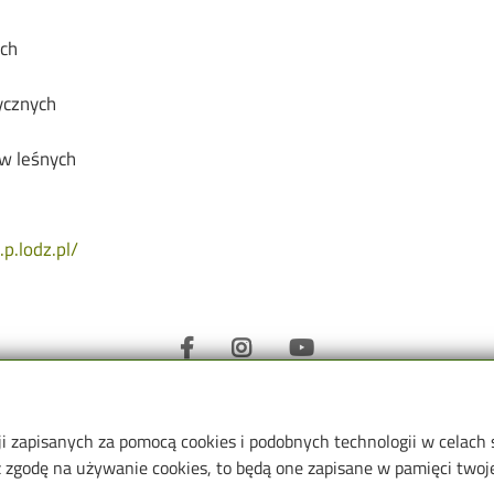
ch
ycznych
ów leśnych
p.lodz.pl/
ji zapisanych za pomocą cookies i podobnych technologii w celach
i Procesowej i Ochrony
Informacje o
zgodę na używanie cookies, to będą one zapisane w pamięci twojej