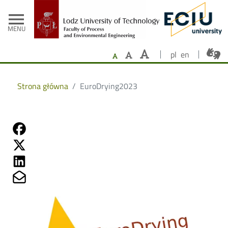
- Home
Skip to main content
menu
MENU
pl
en
Strona główna
EuroDrying2023
Share on Fb
Share on Twitter
Share on Linkedin
Share on Mailto
Image