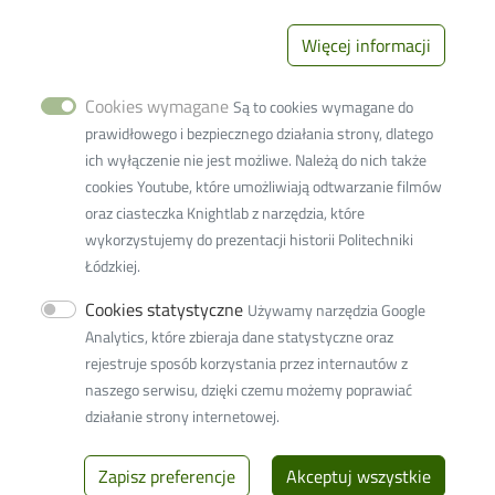
Students
PhD Students
Więcej informacji
Employees
Cookies wymagane
Są to cookies wymagane do
Links
prawidłowego i bezpiecznego działania strony, dlatego
ich wyłączenie nie jest możliwe. Należą do nich także
Wikamp
cookies Youtube, które umożliwiają odtwarzanie filmów
Webmail
oraz ciasteczka Knightlab z narzędzia, które
wykorzystujemy do prezentacji historii Politechniki
Library
Łódzkiej.
Privacy policy
Cookies statystyczne
Używamy narzędzia Google
Lodz University of Technology
Analytics, które zbieraja dane statystyczne oraz
rejestruje sposób korzystania przez internautów z
116 Zeromskiego Street
naszego serwisu, dzięki czemu możemy poprawiać
90-924 Lodz, Poland
działanie strony internetowej.
NIP:
727 002 18 95
Zapisz preferencje
Akceptuj wszystkie
© 2026
Lodz University of Technology