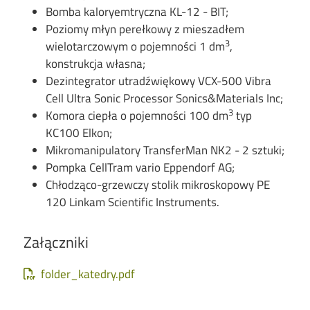
Bomba kaloryemtryczna KL-12 - BIT;
Poziomy młyn perełkowy z mieszadłem
3
wielotarczowym o pojemności 1 dm
,
konstrukcja własna;
Dezintegrator utradźwiękowy VCX-500 Vibra
Cell Ultra Sonic Processor Sonics&Materials Inc;
3
Komora ciepła o pojemności 100 dm
typ
KC100 Elkon;
Mikromanipulatory TransferMan NK2 - 2 sztuki;
Pompka CellTram vario Eppendorf AG;
Chłodząco-grzewczy stolik mikroskopowy PE
120 Linkam Scientific Instruments.
Załączniki
Document
folder_katedry.pdf