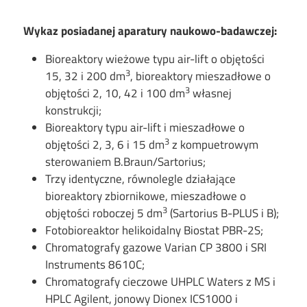
Wykaz posiadanej aparatury naukowo-badawczej:
Bioreaktory wieżowe typu air-lift o objętości
3
15, 32 i 200 dm
, bioreaktory mieszadłowe o
3
objętości 2, 10, 42 i 100 dm
własnej
konstrukcji;
Bioreaktory typu air-lift i mieszadłowe o
3
objętości 2, 3, 6 i 15 dm
z kompuetrowym
sterowaniem B.Braun/Sartorius;
Trzy identyczne, równolegle działające
bioreaktory zbiornikowe, mieszadłowe o
3
objętości roboczej 5 dm
(Sartorius B-PLUS i B);
Fotobioreaktor helikoidalny Biostat PBR-2S;
Chromatografy gazowe Varian CP 3800 i SRI
Instruments 8610C;
Chromatografy cieczowe UHPLC Waters z MS i
HPLC Agilent, jonowy Dionex ICS1000 i