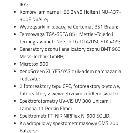
IKA;
Komory laminarne HBB 2448 Holten i NU-437-
300E NuAire;
Wytrząsarki inkubacyjne Certomat BS1 Braun;
Termowaga TGA-SDTA 851 Mettler-Toledo i
termograwimetr Netsch TG-DTA/DSC STA 409;
Generatory ozonu i analizatory ozonu BMT 963
Mess-Technik GmBH;
Microtox 500;
XenoScreen XL YES/YAS z układem namnażania
i odczytu;
2 fotoreaktory typu CPC, fotoreaktory płytowe,
fotoreaktory z wewnętrznym źródłem światła;
Spektrofotometry UV-VIS UV 300 Unicam i
Lamdba 11 Perkin Elmer;
Spektrometr FT-NIR NIRFlex N-500 SOLID;
Kwadropulowy spektometr masowy QMS 200
Balzers;