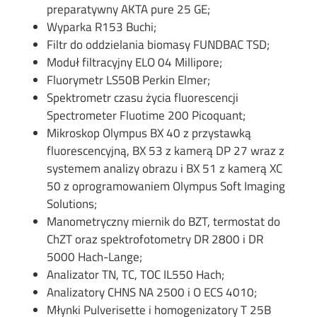
preparatywny AKTA pure 25 GE;
Wyparka R153 Buchi;
Filtr do oddzielania biomasy FUNDBAC TSD;
Moduł filtracyjny ELO 04 Millipore;
Fluorymetr LS50B Perkin Elmer;
Spektrometr czasu życia fluorescencji
Spectrometer Fluotime 200 Picoquant;
Mikroskop Olympus BX 40 z przystawką
fluorescencyjną, BX 53 z kamerą DP 27 wraz z
systemem analizy obrazu i BX 51 z kamerą XC
50 z oprogramowaniem Olympus Soft Imaging
Solutions;
Manometryczny miernik do BZT, termostat do
ChZT oraz spektrofotometry DR 2800 i DR
5000 Hach-Lange;
Analizator TN, TC, TOC IL550 Hach;
Analizatory CHNS NA 2500 i O ECS 4010;
Młynki Pulverisette i homogenizatory T 25B