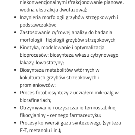
niekonwencjonalnymi (frakcjonowanie pianowe,
wodna ekstrakcja dwufazowa);
Inżynieria morfologii grzybów strzępkowych i
podstawczaków;
Zastosowanie cyfrowej analizy do badania
morfologii i fizjologii grzybów strzępkowych;
Kinetyka, modelowanie i optymalizacja
bioprocesów: biosynteza wkasu cytrynowego,
lakazy, lowastatyny;
Biosynteza metabolitów wtórnych w
kokulturach grzybów strzepkowych i
promieniowców;
Proces fotobiosyntezy z udziałem mikroalg w
biorafineriach;
Otrzymywanie i oczyszczanie termostabilnej
fikocyjaniny - cennego farmaceutyku;
Procesy konwersji gazu syntezowego (synteza
F-T, metanolu i in.);