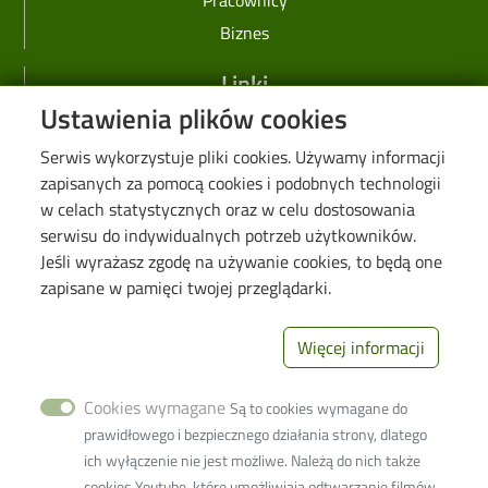
Biznes
Linki
Ustawienia plików cookies
Web Dziekanat
Serwis wykorzystuje pliki cookies. Używamy informacji
Biblioteka PŁ
zapisanych za pomocą cookies i podobnych technologii
Galeria "Krótko i węzłowato"
w celach statystycznych oraz w celu dostosowania
Seminarium "Problemy Ochrony Środowiska"
serwisu do indywidualnych potrzeb użytkowników.
Jeśli wyrażasz zgodę na używanie cookies, to będą one
Deklaracja dostępności cyfrowej
zapisane w pamięci twojej przeglądarki.
Polityka prywatności
Więcej informacji
Image
Wydział Inżynierii
Procesowej i
Cookies wymagane
Ochrony
Są to cookies wymagane do
Środowiska
prawidłowego i bezpiecznego działania strony, dlatego
93-005 Łódź ul.
ich wyłączenie nie jest możliwe. Należą do nich także
Wólczańska 213
cookies Youtube, które umożliwiają odtwarzanie filmów