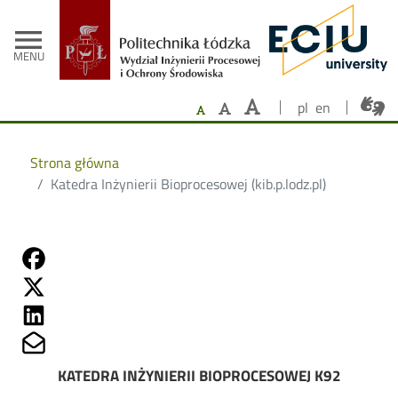
- Strona główna
Przejdź do treści
menu
MENU
pl
en
Strona główna
Katedra Inżynierii Bioprocesowej (kib.p.lodz.pl)
Share on Fb
Share on Twitter
Share on Linkedin
Share on Mailto
KATEDRA INŻYNIERII BIOPROCESOWEJ K92