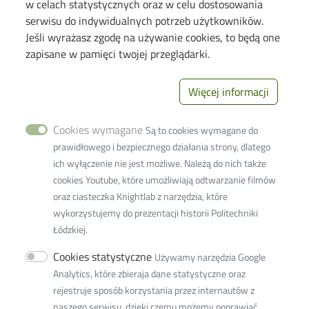
w celach statystycznych oraz w celu dostosowania
Seminarium "Problemy Ochrony Środowiska"
serwisu do indywidualnych potrzeb użytkowników.
Jeśli wyrażasz zgodę na używanie cookies, to będą one
Deklaracja dostępności cyfrowej
zapisane w pamięci twojej przeglądarki.
Polityka prywatności
Więcej informacji
Image
Wydział Inżynierii
Procesowej i
Cookies wymagane
Ochrony
Są to cookies wymagane do
Środowiska
prawidłowego i bezpiecznego działania strony, dlatego
93-005 Łódź ul.
ich wyłączenie nie jest możliwe. Należą do nich także
Wólczańska 213
cookies Youtube, które umożliwiają odtwarzanie filmów
+48 42 631-37-
oraz ciasteczka Knightlab z narzędzia, które
41 (dziekanat)
wykorzystujemy do prezentacji historii Politechniki
+48 42 631-37-
Łódzkiej.
00 (sekretariat)
Cookies statystyczne
Używamy narzędzia Google
Fax +48 42 636-56-63
Analytics, które zbieraja dane statystyczne oraz
w9w9d@adm.p.lodz.pl
rejestruje sposób korzystania przez internautów z
Adres ePUAP: /PolitLodz/W10
naszego serwisu, dzięki czemu możemy poprawiać