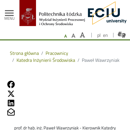
- Strona główna
Przejdź do treści
menu
MENU
pl
en
Strona główna
Pracownicy
Katedra Inżynierii Środowiska
Paweł Wawrzyniak
Share on Fb
Share on Twitter
Share on Linkedin
Share on Mailto
prof. dr hab. inż. Paweł Wawrzyniak - Kierownik Katedry