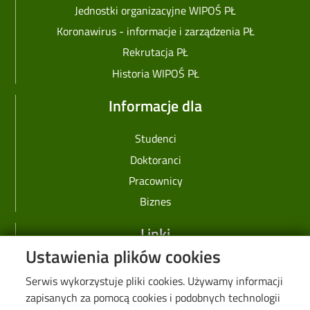
Jednostki organizacyjne WIPOŚ PŁ
Koronawirus - informacje i zarządzenia PŁ
Rekrutacja PŁ
Historia WIPOŚ PŁ
Informacje dla
Studenci
Doktoranci
Pracownicy
Biznes
Linki
Ustawienia plików cookies
Web Dziekanat
Serwis wykorzystuje pliki cookies. Używamy informacji
Biblioteka PŁ
zapisanych za pomocą cookies i podobnych technologii
Galeria "Krótko i węzłowato"