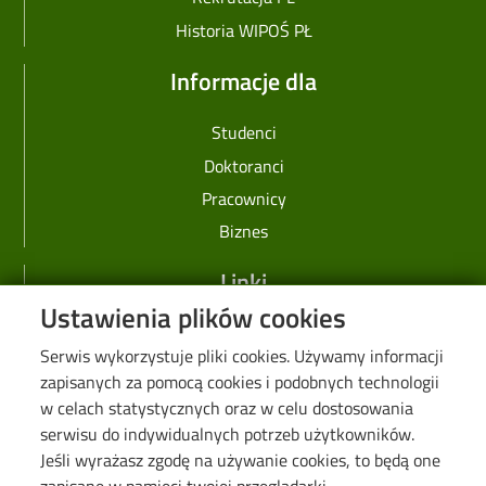
Historia WIPOŚ PŁ
Informacje dla
Studenci
Doktoranci
Pracownicy
Biznes
Linki
Ustawienia plików cookies
Web Dziekanat
Serwis wykorzystuje pliki cookies. Używamy informacji
Biblioteka PŁ
zapisanych za pomocą cookies i podobnych technologii
Galeria "Krótko i węzłowato"
w celach statystycznych oraz w celu dostosowania
Seminarium "Problemy Ochrony Środowiska"
serwisu do indywidualnych potrzeb użytkowników.
Jeśli wyrażasz zgodę na używanie cookies, to będą one
Deklaracja dostępności cyfrowej