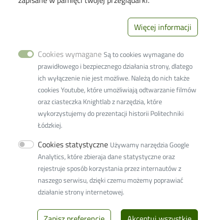
zapisane w pamięci twojej przeglądarki.
Polityka prywatności
Więcej informacji
Image
Wydział Inżynierii
Procesowej i
Cookies wymagane
Ochrony
Są to cookies wymagane do
Środowiska
prawidłowego i bezpiecznego działania strony, dlatego
93-005 Łódź ul.
ich wyłączenie nie jest możliwe. Należą do nich także
Wólczańska 213
cookies Youtube, które umożliwiają odtwarzanie filmów
+48 42 631-37-
oraz ciasteczka Knightlab z narzędzia, które
41 (dziekanat)
wykorzystujemy do prezentacji historii Politechniki
+48 42 631-37-
Łódzkiej.
00 (sekretariat)
Cookies statystyczne
Używamy narzędzia Google
Fax +48 42 636-56-63
Analytics, które zbieraja dane statystyczne oraz
w9w9d@adm.p.lodz.pl
rejestruje sposób korzystania przez internautów z
Adres ePUAP: /PolitLodz/W10
naszego serwisu, dzięki czemu możemy poprawiać
Adres do doręczeń elektronicznych (ADE): AE:PL-
działanie strony internetowej.
77859-99877-ERVVB-29
Zapisz preferencje
Akceptuj wszystkie
© 2026
Politechnika Łódzka