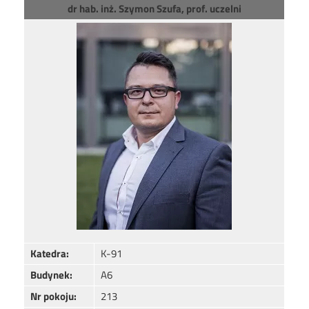
dr hab. inż. Szymon Szufa, prof. uczelni
Image
Katedra:
K-91
Budynek:
A6
Nr pokoju:
213