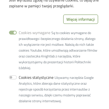
Jeśli wyrażasz zgodę na używanie cookies, to będą one
Deklaracja dostępności cyfrowej
zapisane w pamięci twojej przeglądarki.
Polityka prywatności
Więcej informacji
Image
Wydział Inżynierii
Procesowej i
Cookies wymagane
Ochrony
Są to cookies wymagane do
Środowiska
prawidłowego i bezpiecznego działania strony, dlatego
93-005 Łódź ul.
ich wyłączenie nie jest możliwe. Należą do nich także
Wólczańska 213
cookies Youtube, które umożliwiają odtwarzanie filmów
+48 42 631-37-
oraz ciasteczka Knightlab z narzędzia, które
41 (dziekanat)
wykorzystujemy do prezentacji historii Politechniki
+48 42 631-37-
Łódzkiej.
00 (sekretariat)
Cookies statystyczne
Używamy narzędzia Google
Fax +48 42 636-56-63
Analytics, które zbieraja dane statystyczne oraz
w9w9d@adm.p.lodz.pl
rejestruje sposób korzystania przez internautów z
Adres ePUAP: /PolitLodz/W10
naszego serwisu, dzięki czemu możemy poprawiać
Adres do doręczeń elektronicznych (ADE): AE:PL-
działanie strony internetowej.
77859-99877-ERVVB-29