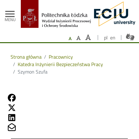
- Strona główna
Przejdź do treści
menu
MENU
pl
en
Strona główna
Pracownicy
Katedra Inżynierii Bezpieczeństwa Pracy
Szymon Szufa
Share on Fb
Share on Twitter
Share on Linkedin
Share on Mailto