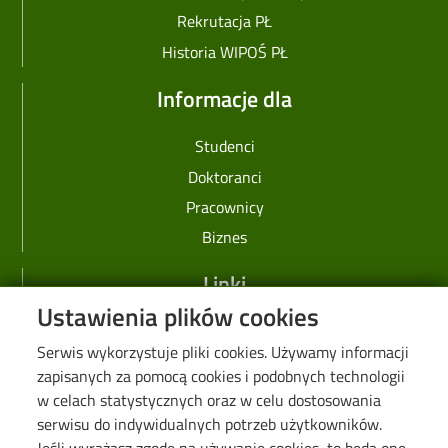
Rekrutacja PŁ
Historia WIPOŚ PŁ
Informacje dla
Studenci
Doktoranci
Pracownicy
Biznes
Linki
Ustawienia plików cookies
Web Dziekanat
Serwis wykorzystuje pliki cookies. Używamy informacji
Biblioteka PŁ
zapisanych za pomocą cookies i podobnych technologii
Galeria "Krótko i węzłowato"
w celach statystycznych oraz w celu dostosowania
Seminarium "Problemy Ochrony Środowiska"
serwisu do indywidualnych potrzeb użytkowników.