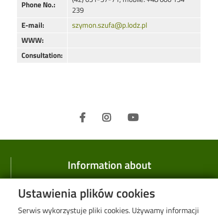
Phone No.:
239
E-mail:
szymon.szufa@p.lodz.pl
WWW:
Consultation:
Information about
Faculty
Ustawienia plików cookies
History
Serwis wykorzystuje pliki cookies. Używamy informacji
Research