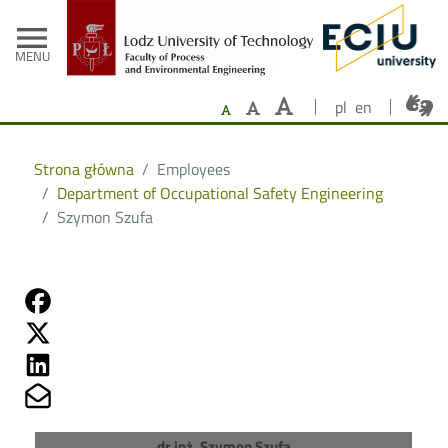
- Home
Skip to main content
menu
MENU
pl
en
Strona główna
Employees
Department of Occupational Safety Engineering
Szymon Szufa
Share on Fb
Share on Twitter
Share on Linkedin
Share on Mailto
dr inż. Szymon Szufa