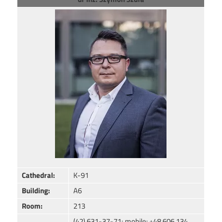
Image
Cathedral:
K-91
Building:
A6
Room:
213
(42) 631-37-71; mobile: +48 606 134