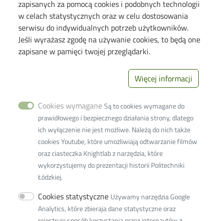
zapisanych za pomocą cookies i podobnych technologii
w celach statystycznych oraz w celu dostosowania
Information for
serwisu do indywidualnych potrzeb użytkowników.
Jeśli wyrażasz zgodę na używanie cookies, to będą one
Candidates
zapisane w pamięci twojej przeglądarki.
Students
PhD Students
Więcej informacji
Employees
Cookies wymagane
Są to cookies wymagane do
Links
prawidłowego i bezpiecznego działania strony, dlatego
ich wyłączenie nie jest możliwe. Należą do nich także
Wikamp
cookies Youtube, które umożliwiają odtwarzanie filmów
Webmail
oraz ciasteczka Knightlab z narzędzia, które
wykorzystujemy do prezentacji historii Politechniki
Library
Łódzkiej.
Privacy policy
Cookies statystyczne
Używamy narzędzia Google
Lodz University of Technology
Analytics, które zbieraja dane statystyczne oraz
rejestruje sposób korzystania przez internautów z