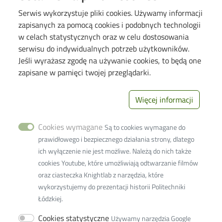
Web Dziekanat
Serwis wykorzystuje pliki cookies. Używamy informacji
Biblioteka PŁ
zapisanych za pomocą cookies i podobnych technologii
Galeria "Krótko i węzłowato"
w celach statystycznych oraz w celu dostosowania
Seminarium "Problemy Ochrony Środowiska"
serwisu do indywidualnych potrzeb użytkowników.
Jeśli wyrażasz zgodę na używanie cookies, to będą one
Deklaracja dostępności cyfrowej
zapisane w pamięci twojej przeglądarki.
Polityka prywatności
Więcej informacji
Image
Wydział Inżynierii
Procesowej i
Cookies wymagane
Ochrony
Są to cookies wymagane do
Środowiska
prawidłowego i bezpiecznego działania strony, dlatego
93-005 Łódź ul.
ich wyłączenie nie jest możliwe. Należą do nich także
Wólczańska 213
cookies Youtube, które umożliwiają odtwarzanie filmów
+48 42 631-37-
oraz ciasteczka Knightlab z narzędzia, które
41 (dziekanat)
wykorzystujemy do prezentacji historii Politechniki
+48 42 631-37-
Łódzkiej.
00 (sekretariat)
Cookies statystyczne
Używamy narzędzia Google