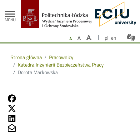
- Strona główna
Przejdź do treści
menu
MENU
pl
en
Strona główna
Pracownicy
Katedra Inżynierii Bezpieczeństwa Pracy
Dorota Markowska
Share on Fb
Share on Twitter
Share on Linkedin
Share on Mailto