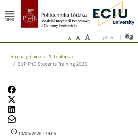
- Strona główna
Przejdź do treści
menu
MENU
pl
en
Strona główna
Aktualności
BUP PhD Students Training 2026
Share on Fb
Share on Twitter
Share on Linkedin
Share on Mailto
Data dodania
access_time
10/06/2026 - 13:05