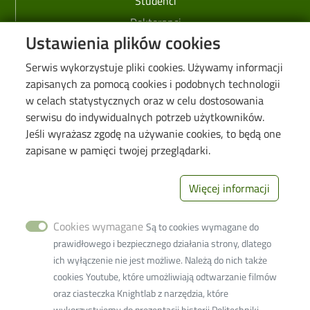
Studenci
Doktoranci
Ustawienia plików cookies
Pracownicy
Biznes
Serwis wykorzystuje pliki cookies. Używamy informacji
zapisanych za pomocą cookies i podobnych technologii
Linki
w celach statystycznych oraz w celu dostosowania
serwisu do indywidualnych potrzeb użytkowników.
Web Dziekanat
Jeśli wyrażasz zgodę na używanie cookies, to będą one
zapisane w pamięci twojej przeglądarki.
Biblioteka PŁ
Galeria "Krótko i węzłowato"
Więcej informacji
Seminarium "Problemy Ochrony Środowiska"
Deklaracja dostępności cyfrowej
Cookies wymagane
Są to cookies wymagane do
Polityka prywatności
prawidłowego i bezpiecznego działania strony, dlatego
ich wyłączenie nie jest możliwe. Należą do nich także
Image
Wydział Inżynierii
cookies Youtube, które umożliwiają odtwarzanie filmów
Procesowej i
oraz ciasteczka Knightlab z narzędzia, które
Ochrony
wykorzystujemy do prezentacji historii Politechniki