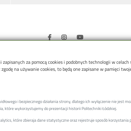
ji zapisanych za pomocą cookies i podobnych technologii w celach
i Procesowej i Ochrony
Informacje o
zgodę na używanie cookies, to będą one zapisane w pamięci twojej
Wólczańska 213
Kontakt
S
1 (dziekanat)
Jednostki organizacyjne
D
 (sekretariat)
WIPOŚ PŁ
56-63
P
łowego i bezpiecznego działania strony, dlatego ich wyłączenie nie jest moż
dz.pl
Koronawirus - informacje
B
, które wykorzystujemy do prezentacji historii Politechniki Łódzkiej.
olitLodz/W10
i zarządzenia PŁ
ń elektronicznych (ADE): AE:PL-
ytics, które zbieraja dane statystyczne oraz rejestruje sposób korzystani
Rekrutacja PŁ
RVVB-29
Historia WIPOŚ PŁ