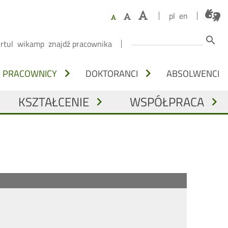
pl
en
Szukaj
search
irtul
wikamp
znajdź pracownika
Y
chevron_right
chevron_right
PRACOWNICY
DOKTORANCI
ABSOLWENCI
KSZTAŁCENIE
WSPÓŁPRACA
chevron_right
chevron_right