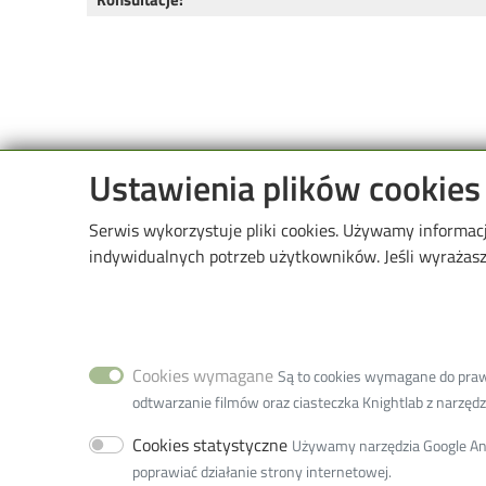
Ustawienia plików cookies
Serwis wykorzystuje pliki cookies. Używamy informac
Image
Wydział Inżynieri
indywidualnych potrzeb użytkowników. Jeśli wyrażasz 
Środowiska
93-005 Łódź ul. 
+48 42 631-37-4
+48 42 631-37-00
Fax +48 42 636-
Cookies wymagane
Są to cookies wymagane do prawid
w9w9d@adm.p.lo
odtwarzanie filmów oraz ciasteczka Knightlab z narzędzia
Adres ePUAP: /P
Adres do doręcze
Cookies statystyczne
Używamy narzędzia Google Anal
77859-99877-E
poprawiać działanie strony internetowej.