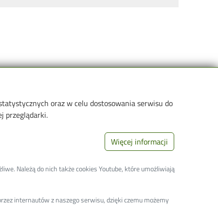
 statystycznych oraz w celu dostosowania serwisu do
Informacje dla
Linki
 przeglądarki.
tudenci
Web Dziekanat
Więcej informacji
oktoranci
Biblioteka PŁ
racownicy
Galeria "Krótko i
liwe. Należą do nich także cookies Youtube, które umożliwiają
węzłowato"
iznes
Seminarium "Problemy
a przez internautów z naszego serwisu, dzięki czemu możemy
Ochrony Środowiska"
Deklaracja dostępności