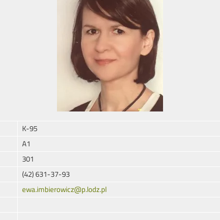
K-95
A1
301
(42) 631-37-93
ewa.imbierowicz@p.lodz.pl