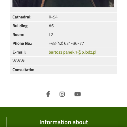
Cathedral:
K-94
Building:
A6
Room:
I 2
Phone No.:
+48 (42) 631-36-77
E-mail:
bartosz.panek.1@p.lodz.pl
WWW:
Consultatio:
Information about