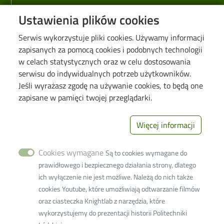
Faculty
Ustawienia plików cookies
History
Serwis wykorzystuje pliki cookies. Używamy informacji
Research
zapisanych za pomocą cookies i podobnych technologii
w celach statystycznych oraz w celu dostosowania
Information for
serwisu do indywidualnych potrzeb użytkowników.
Jeśli wyrażasz zgodę na używanie cookies, to będą one
Candidates
zapisane w pamięci twojej przeglądarki.
Students
PhD Students
Więcej informacji
Employees
Cookies wymagane
Są to cookies wymagane do
Links
prawidłowego i bezpiecznego działania strony, dlatego
ich wyłączenie nie jest możliwe. Należą do nich także
Wikamp
cookies Youtube, które umożliwiają odtwarzanie filmów
Webmail
oraz ciasteczka Knightlab z narzędzia, które
wykorzystujemy do prezentacji historii Politechniki
Library