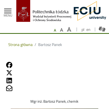
- Strona główna
Przejdź do treści
menu
MENU
pl
en
Strona główna
Bartosz Panek
Share on Fb
Share on Twitter
Share on Linkedin
Share on Mailto
Mgr inż. Bartosz Panek, chemik