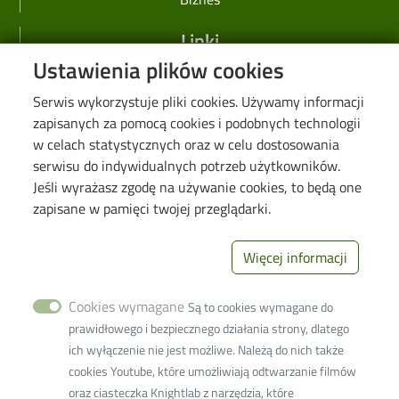
Linki
Ustawienia plików cookies
Web Dziekanat
Serwis wykorzystuje pliki cookies. Używamy informacji
Biblioteka PŁ
zapisanych za pomocą cookies i podobnych technologii
Galeria "Krótko i węzłowato"
w celach statystycznych oraz w celu dostosowania
Seminarium "Problemy Ochrony Środowiska"
serwisu do indywidualnych potrzeb użytkowników.
Jeśli wyrażasz zgodę na używanie cookies, to będą one
Deklaracja dostępności cyfrowej
zapisane w pamięci twojej przeglądarki.
Polityka prywatności
Więcej informacji
Image
Wydział Inżynierii
Procesowej i
Cookies wymagane
Ochrony
Są to cookies wymagane do
Środowiska
prawidłowego i bezpiecznego działania strony, dlatego
93-005 Łódź ul.
ich wyłączenie nie jest możliwe. Należą do nich także
Wólczańska 213
cookies Youtube, które umożliwiają odtwarzanie filmów
+48 42 631-37-
oraz ciasteczka Knightlab z narzędzia, które