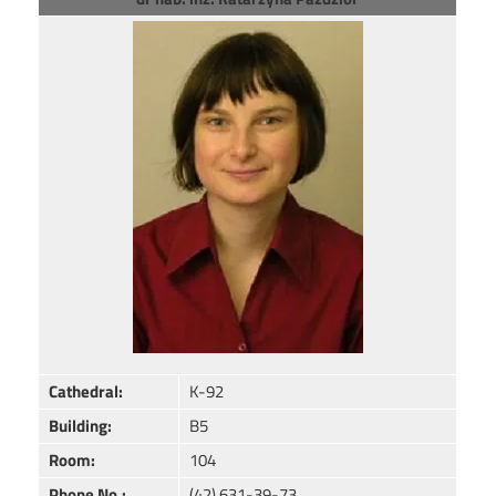
Image
Cathedral:
K-92
Building:
B5
Room:
104
Phone No.:
(42) 631-39-73