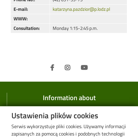
E-mail:
katarzyna.pazdzior@p.lodz.pl
WWW:
Consultation:
Monday 1:15-2:45 p.m.
Information about
Faculty
Ustawienia plików cookies
History
Serwis wykorzystuje pliki cookies. Używamy informacji
Research
zapisanych za pomocą cookies i podobnych technologii