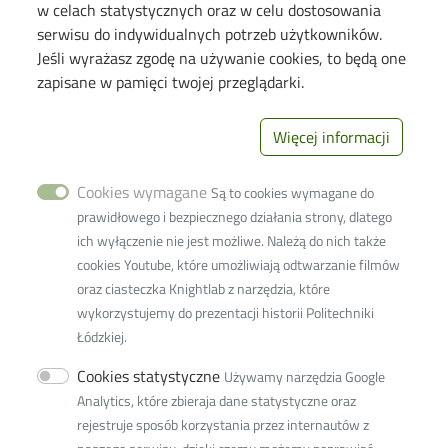
w celach statystycznych oraz w celu dostosowania
Information for
serwisu do indywidualnych potrzeb użytkowników.
Jeśli wyrażasz zgodę na używanie cookies, to będą one
Candidates
zapisane w pamięci twojej przeglądarki.
Students
PhD Students
Więcej informacji
Employees
Cookies wymagane
Są to cookies wymagane do
Links
prawidłowego i bezpiecznego działania strony, dlatego
ich wyłączenie nie jest możliwe. Należą do nich także
Wikamp
cookies Youtube, które umożliwiają odtwarzanie filmów
Webmail
oraz ciasteczka Knightlab z narzędzia, które
wykorzystujemy do prezentacji historii Politechniki
Library
Łódzkiej.
Privacy policy
Cookies statystyczne
Używamy narzędzia Google
Lodz University of Technology
Analytics, które zbieraja dane statystyczne oraz
rejestruje sposób korzystania przez internautów z
116 Zeromskiego Street