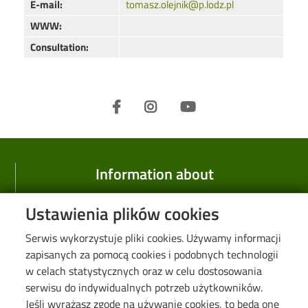
E-mail:
tomasz.olejnik@p.lodz.pl
WWW:
Consultation:
Information about
Faculty
Ustawienia plików cookies
History
Serwis wykorzystuje pliki cookies. Używamy informacji
Research
zapisanych za pomocą cookies i podobnych technologii
w celach statystycznych oraz w celu dostosowania
Information for
serwisu do indywidualnych potrzeb użytkowników.
Jeśli wyrażasz zgodę na używanie cookies, to będą one