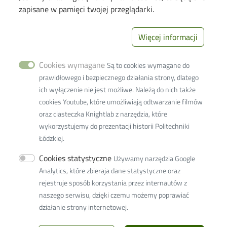
Candidates
zapisane w pamięci twojej przeglądarki.
Students
PhD Students
Więcej informacji
Employees
Cookies wymagane
Są to cookies wymagane do
Links
prawidłowego i bezpiecznego działania strony, dlatego
ich wyłączenie nie jest możliwe. Należą do nich także
Wikamp
cookies Youtube, które umożliwiają odtwarzanie filmów
Webmail
oraz ciasteczka Knightlab z narzędzia, które
wykorzystujemy do prezentacji historii Politechniki
Library
Łódzkiej.
Privacy policy
Cookies statystyczne
Używamy narzędzia Google
Lodz University of Technology
Analytics, które zbieraja dane statystyczne oraz
rejestruje sposób korzystania przez internautów z
116 Zeromskiego Street
naszego serwisu, dzięki czemu możemy poprawiać
90-924 Lodz, Poland
działanie strony internetowej.
NIP:
727 002 18 95