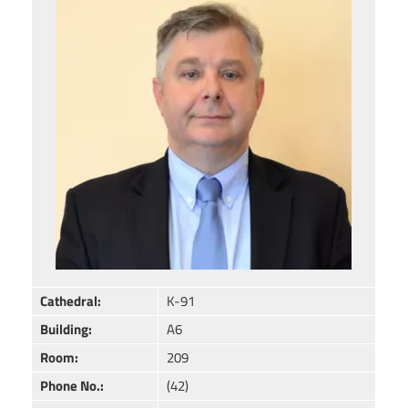
Cathedral:
K-91
Building:
A6
Room:
209
Phone No.:
(42)