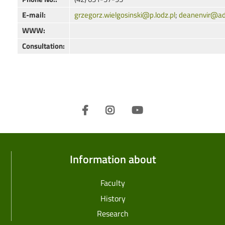
E-mail:
grzegorz.wielgosinski@p.lodz.pl
;
deanenvir@adm
WWW:
Consultation:
Information about
Faculty
History
Research