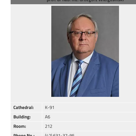
Image
Cathedral:
K-91
Building:
A6
Room:
212
Phone No.:
(42) 631-37-95