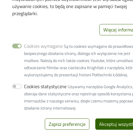
90-924 Lodz, Poland
używanie cookies, to będą one zapisane w pamięci twojej
NIP:
727 002 18 95
przeglądarki.
© 2026
Lodz University of Technology
Więcej informa
Cookies wymagane
Są to cookies wymagane do prawidłowe
bezpiecznego działania strony, dlatego ich wyłączenie nie jest
możliwe. Należą do nich także cookies Youtube, które umożliwi
odtwarzanie filmów oraz ciasteczka Knightlab z narzędzia, któ
wykorzystujemy do prezentacji historii Politechniki Łódzkiej.
Cookies statystyczne
Używamy narzędzia Google Analytics,
zbieraja dane statystyczne oraz rejestruje sposób korzystania 
internautów z naszego serwisu, dzięki czemu możemy popraw
działanie strony internetowej.
Zapisz preferencje
Akceptuj wszyst