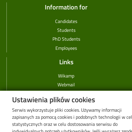
Information for
Candidates
Students
PhD Students
Employees
Links
Wikamp
Webmail
Library
Ustawienia plików cookies
Privacy policy
Serwis wykorzystuje pliki cookies. Używamy informacji
Lodz University of Technology
zapisanych za pomocą cookies i podobnych technologii w ce
statystycznych oraz w celu dostosowania serwisu do
116 Zeromskiego Street
indywidualnych potrzeb użytkowników. Jeśli wyrażasz zgod