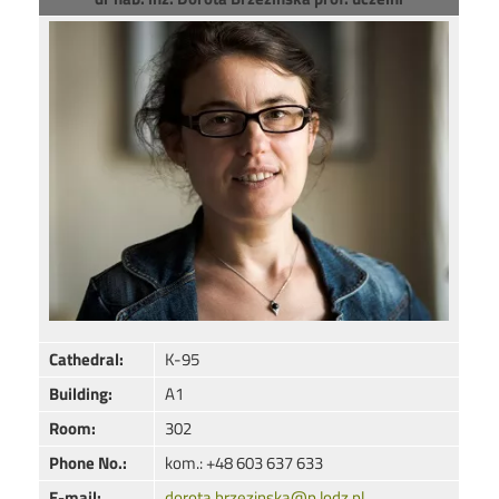
Image
Cathedral:
K-95
Building:
A1
Room:
302
Phone No.:
kom.: +48 603 637 633
E-mail:
dorota.brzezinska@p.lodz.pl