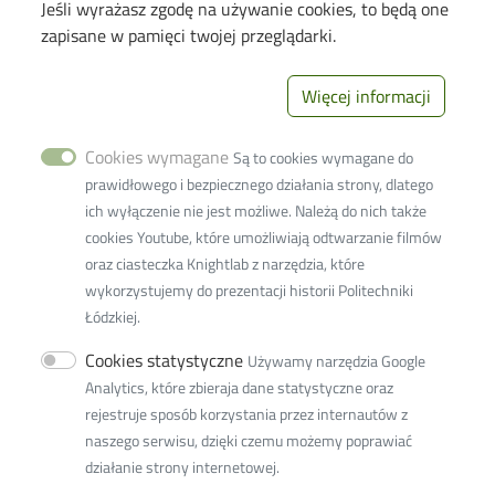
Jeśli wyrażasz zgodę na używanie cookies, to będą one
Candidates
zapisane w pamięci twojej przeglądarki.
Students
PhD Students
Więcej informacji
Employees
Cookies wymagane
Są to cookies wymagane do
Links
prawidłowego i bezpiecznego działania strony, dlatego
ich wyłączenie nie jest możliwe. Należą do nich także
Wikamp
cookies Youtube, które umożliwiają odtwarzanie filmów
Webmail
oraz ciasteczka Knightlab z narzędzia, które
wykorzystujemy do prezentacji historii Politechniki
Library
Łódzkiej.
Privacy policy
Cookies statystyczne
Używamy narzędzia Google
Lodz University of Technology
Analytics, które zbieraja dane statystyczne oraz
rejestruje sposób korzystania przez internautów z
116 Zeromskiego Street
naszego serwisu, dzięki czemu możemy poprawiać
90-924 Lodz, Poland
działanie strony internetowej.
NIP:
727 002 18 95