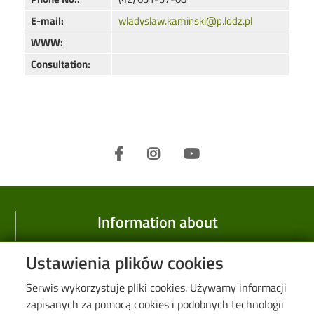
E-mail:
wladyslaw.kaminski@p.lodz.pl
WWW:
Consultation:
Information about
Faculty
Ustawienia plików cookies
History
Serwis wykorzystuje pliki cookies. Używamy informacji
Research
zapisanych za pomocą cookies i podobnych technologii