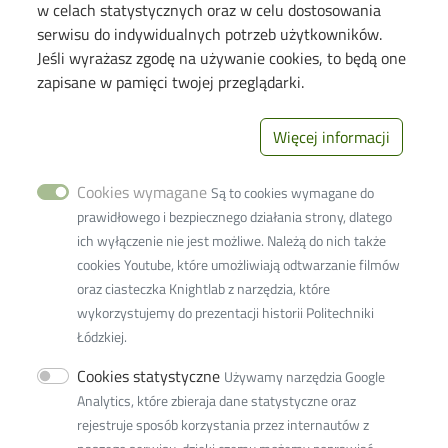
w celach statystycznych oraz w celu dostosowania
Information for
serwisu do indywidualnych potrzeb użytkowników.
Jeśli wyrażasz zgodę na używanie cookies, to będą one
Candidates
zapisane w pamięci twojej przeglądarki.
Students
PhD Students
Więcej informacji
Employees
Cookies wymagane
Są to cookies wymagane do
Links
prawidłowego i bezpiecznego działania strony, dlatego
ich wyłączenie nie jest możliwe. Należą do nich także
Wikamp
cookies Youtube, które umożliwiają odtwarzanie filmów
Webmail
oraz ciasteczka Knightlab z narzędzia, które
wykorzystujemy do prezentacji historii Politechniki
Library
Łódzkiej.
Privacy policy
Cookies statystyczne
Używamy narzędzia Google
Lodz University of Technology
Analytics, które zbieraja dane statystyczne oraz
rejestruje sposób korzystania przez internautów z
116 Zeromskiego Street