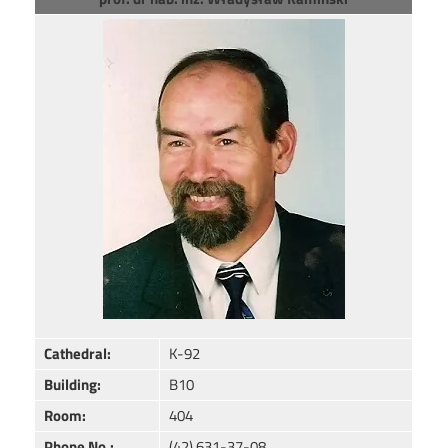
Image
Cathedral:
K-92
Building:
B10
Room:
404
Phone No.:
(42) 631-37-08