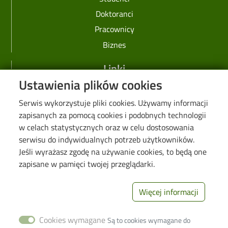
Doktoranci
Pracownicy
Biznes
Linki
Ustawienia plików cookies
Web Dziekanat
Serwis wykorzystuje pliki cookies. Używamy informacji
Biblioteka PŁ
zapisanych za pomocą cookies i podobnych technologii
Galeria "Krótko i węzłowato"
w celach statystycznych oraz w celu dostosowania
Seminarium "Problemy Ochrony Środowiska"
serwisu do indywidualnych potrzeb użytkowników.
Jeśli wyrażasz zgodę na używanie cookies, to będą one
Deklaracja dostępności cyfrowej
zapisane w pamięci twojej przeglądarki.
Polityka prywatności
Więcej informacji
Image
Wydział Inżynierii
Procesowej i
Cookies wymagane
Ochrony
Są to cookies wymagane do