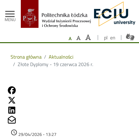
- Strona główna
Przejdź do treści
menu
MENU
pl
en
Strona główna
Aktualności
Złote Dyplomy - 19 czerwca 2026 r.
Share on Fb
Share on Twitter
Share on Linkedin
Share on Mailto
Data dodania
access_time
29/04/2026 - 13:27